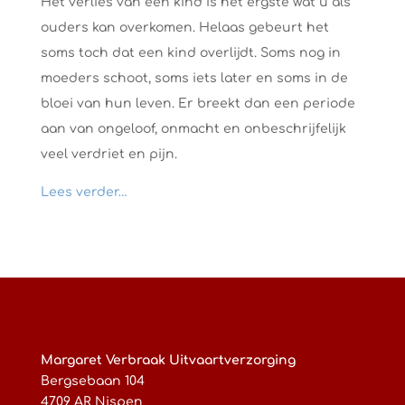
Het verlies van een kind is het ergste wat u als
ouders kan overkomen. Helaas gebeurt het
soms toch dat een kind overlijdt. Soms nog in
moeders schoot, soms iets later en soms in de
bloei van hun leven. Er breekt dan een periode
aan van ongeloof, onmacht en onbeschrijfelijk
veel verdriet en pijn.
Lees verder…
Margaret Verbraak Uitvaartverzorging
Bergsebaan 104
4709 AR Nispen